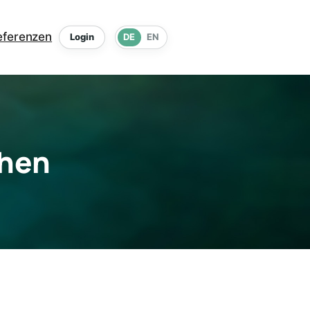
eferenzen
Login
DE
EN
chen