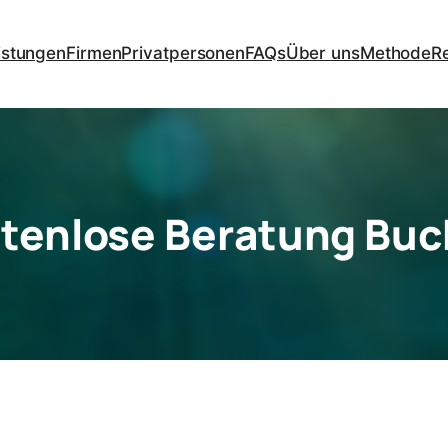
istungen
Firmen
Privatpersonen
FAQs
Über uns
Methode
R
tenlose Beratung Bu